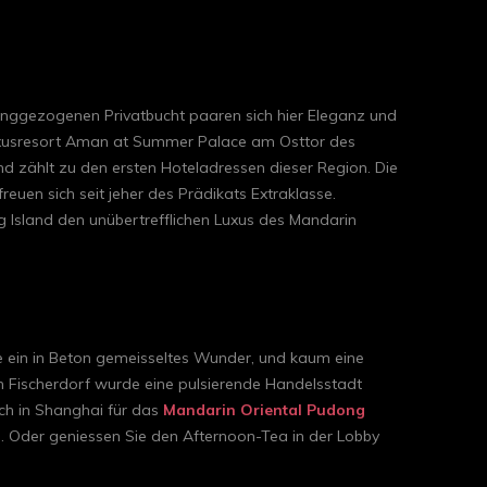
 langgezogenen Privatbucht paaren sich hier Eleganz und
 Luxusresort Aman at Summer Palace am Osttor des
 zählt zu den ersten Hoteladressen dieser Region. Die
euen sich seit jeher des Prädikats Extraklasse.
g Island den unübertrefflichen Luxus des Mandarin
e ein in Beton gemeisseltes Wunder, und kaum eine
 Fischerdorf wurde eine pulsierende Handelsstadt
ich in Shanghai für das
Mandarin Oriental Pudong
n. Oder geniessen Sie den Afternoon-Tea in der Lobby