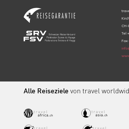
trav
Kirc
CH-8
Tel 
Fax 
info
www
Alle Reiseziele
von travel worldwi