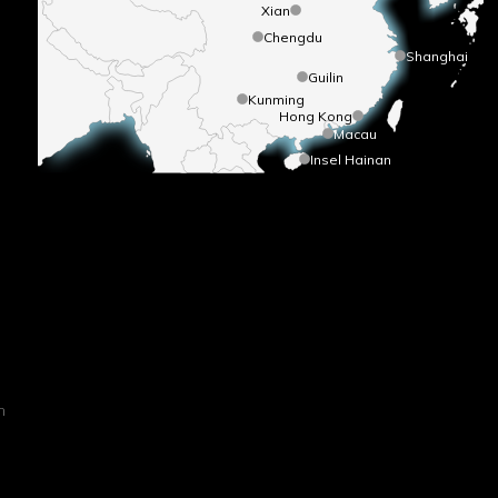
Xian
Chengdu
Shanghai
Guilin
Kunming
Hong Kong
Macau
Insel Hainan
h