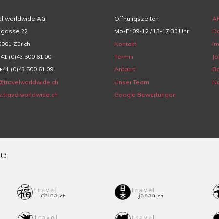
el worldwide AG
Öffnungszeiten
A
hgasse 22
Mo-Fr 09-12 / 13-17:30 Uhr
Da
001 Zürich
Kontakt
I
+41 (0)43 500 61 00
Termin
Jo
+41 (0)43 500 61 09
Anfahrt
Ba
@travelworldwide.ch
Unser Team
Na
.travelworldwide.ch
Google Bewertungen
de