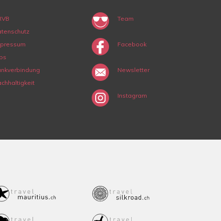
RVB
Team
tenschutz
mpressum
Facebook
bs
nkverbindung
Newsletter
chhaltigkeit
Instagram