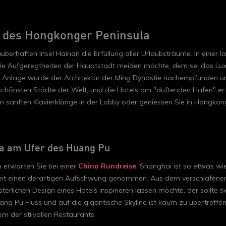
y des Hongkonger Peninsula
uberhaften Insel Hainan die Erfüllung aller Urlaubsträume. In einer
ess, die Aufgeregtheiten der Hauptstadt meiden möchte, dem sei das
 Anlage wurde der Architektur der Ming Dynastie nachempfunden und
schönsten Städte der Welt, und die Hotels am "duftenden Hafen" erfr
 sanften Klavierklänge in der Lobby oder geniessen Sie in Hongkon
ea am Ufer des Huang Pu
 erwarten Sie bei einer
China Rundreise
. Shanghai ist so etwas wi
eit einen derartigen Aufschwung genommen. Aus dem verschlafenen
rlichen Design eines Hotels inspirieren lassen möchte, der sollte s
ng Pu Fluss und auf die gigantische Skyline ist kaum zu übertreffe
em der stilvollen Restaurants.