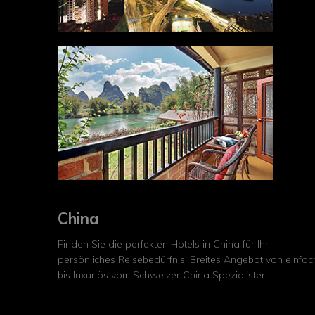
China
Finden Sie die perfekten Hotels in China für Ihr
persönliches Reisebedürfnis. Breites Angebot von einfac
bis luxuriös vom Schweizer China Spezialisten.