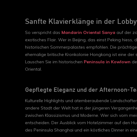
Sanfte Klavierklänge in der Lobb
So verspricht das
Mandarin Oriental Sanya
auf der za
exotisches Flair. Wer in Beijing, das einst Peking hi
historischen Sommerpalastes empfohlen. Die prächtige
ehemalige britische Kronkolonie Hongkong ist eine der 
Lauschen Sie im historischen
Peninsula in Kowlown
den
Oriental.
Gepflegte Eleganz und der Afternoon-T
Kulturelle Highlights und atemberaubende Landschaften
andere Stadt der Welt hat in der jüngeren Vergangenh
zwischen Klassizismus und Moderne. Wer sich vom meiste
entscheiden. Der Ausblick vom Hotelzimmer auf den Hua
des Peninsula Shanghai und ein köstliches Dinner in ein