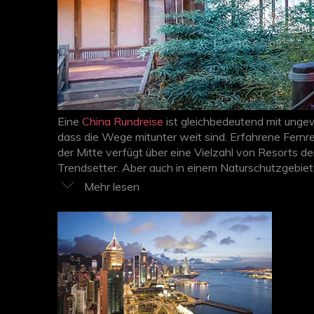
Eine
China Rundreise
ist gleichbedeutend mit ungew
dass die Wege mitunter weit sind. Erfahrene Fern
der Mitte verfügt über eine Vielzahl von Resorts d
Trendsetter. Aber auch in einem Naturschutzgebiet
und geniessen Sie den gediegenen Luxus aussergewö
der Suche nach den passenden Unterkünften.