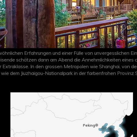
öhnlichen Erfahrungen und einer Fülle von unvergesslichen Ei
reisende schätzen dann am Abend die Annehmlichkeiten eines 
er Extraklasse. In den grossen Metropolen wie Shanghai, von de
 wie dem Jiuzhaigou-Nationalpark in der farbenfrohen Provinz 
hnlicher Hotels. Unsere Fernost-Experten geben Ihnen wichtig
Peking