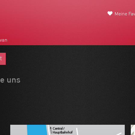
Meine Fav
wan
t
ie uns