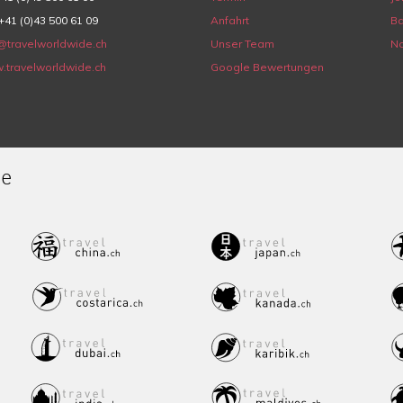
+41 (0)43 500 61 09
Anfahrt
Ba
@travelworldwide.ch
Unser Team
Na
.travelworldwide.ch
Google Bewertungen
de