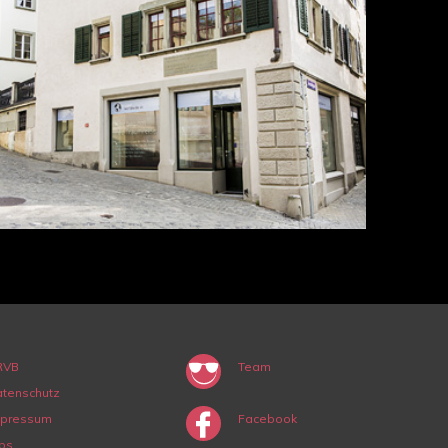
RVB
Team
tenschutz
mpressum
Facebook
bs