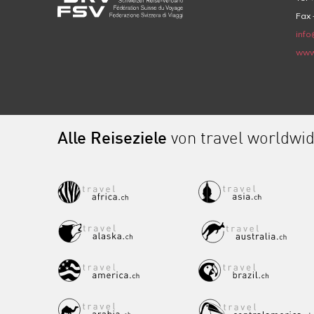
Fax 
info
www
Alle Reiseziele
von travel worldwi