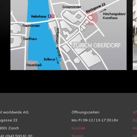
el worldwide AG
Öffnungszeiten
A
hgasse 22
Mo-Fr 09-12 / 13-17:30 Uhr
Da
001 Zürich
Kontakt
I
+41 (0)43 500 61 00
Termin
Jo