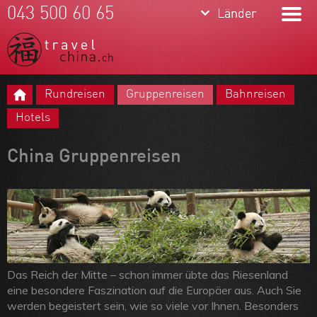
keyboard_arrow_down
keyboard_arrow_down
043 500 60 65
Länder
Länder
China
Tibet
Rundreisen
Gruppenreisen
Bahnreisen
Mongolei
Meine Favoriten
Hotels
Korea
Team
China Gruppenreisen
Taiwan
Über uns
Feedbacks
Kontakt
ARVB
Das Reich der Mitte – schon immer übte das Riesenland
eine besondere Faszination auf die Europäer aus. Auch Sie
werden begeistert sein, wie so viele vor Ihnen. Besonders