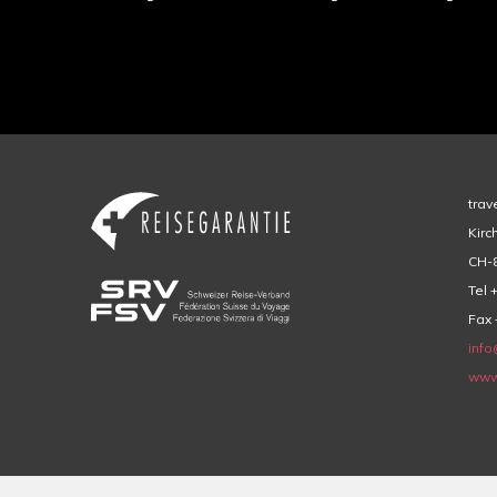
trav
Kirc
CH-8
Tel 
Fax 
info
www