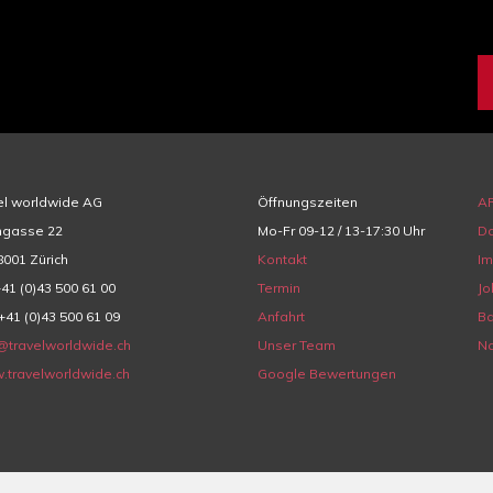
el worldwide AG
Öffnungszeiten
A
hgasse 22
Mo-Fr 09-12 / 13-17:30 Uhr
Da
001 Zürich
Kontakt
I
+41 (0)43 500 61 00
Termin
Jo
+41 (0)43 500 61 09
Anfahrt
Ba
@travelworldwide.ch
Unser Team
Na
.travelworldwide.ch
Google Bewertungen