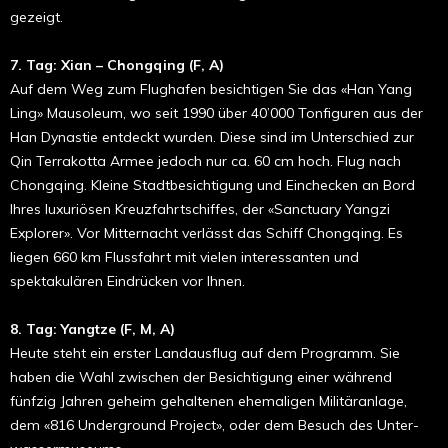
gezeigt.
7. Tag: Xian – Chongqing (F, A)
Auf dem Weg zum Flughafen besichtigen Sie das «Han Yang
Ling» Mausoleum, wo seit 1990 über 40’000 Tonfiguren aus der
Han Dynastie entdeckt wurden. Diese sind im Unter­schied zur
Qin Terrakotta Armee jedoch nur ca. 60 cm hoch. Flug nach
Chongqing. Kleine Stadtbesichtigung und Ein­checken an Bord
Ihres luxuriösen Kreuzfahrtschiffes, der «Sanctuary Yangzi
Explorer». Vor Mitternacht verlässt das Schiff Chongqing. Es
liegen 660 km Flussfahrt mit ­vielen interessanten und
spektakulären Eindrücken vor Ihnen.
8. Tag: Yangtze (F, M, A)
Heute steht ein erster Landausflug auf dem Programm. Sie
haben die Wahl zwischen der Besichtigung einer während
fünfzig Jahren geheim gehaltenen ehemaligen Militär­anlage,
dem «816 Underground Project», oder dem Besuch des Unter­