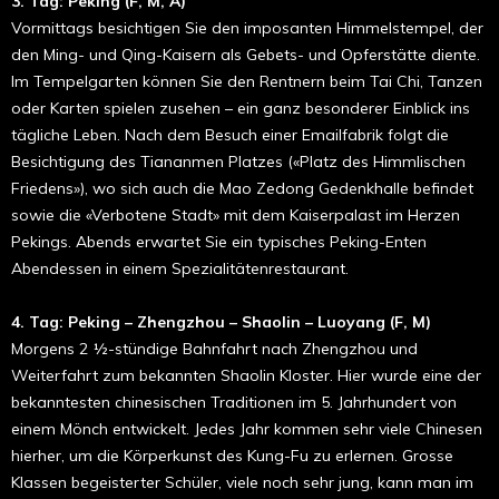
3. Tag: Peking (F, M, A)
Vormittags besichtigen Sie den imposanten Himmelstempel, der
den Ming- und Qing-Kaisern als Gebets- und Opfer­­stätte diente.
Im Tempelgarten können Sie den Rent­nern beim Tai Chi, Tanzen
oder Karten spielen zusehen – ein ganz besonderer Einblick ins
tägliche Leben. Nach dem Besuch einer Emailfabrik folgt die
Besichtigung des Tiananmen Platzes («Platz des Him­m­lischen
Friedens»), wo sich auch die Mao Zedong Gedenk­halle befindet
sowie die «Verbotene Stadt» mit dem Kaiser­palast im Herzen
Pekings. Abends erwartet Sie ein typisches Peking-Enten
Abendessen in einem Spezialitätenrestaurant.
4. Tag: Peking – Zhengzhou – Shaolin – Luoyang (F, M)
Morgens 2 ½-stündige Bahnfahrt nach Zhengzhou und
Weiterfahrt zum bekannten Shaolin Kloster. Hier wurde eine der
bekanntesten chinesischen Traditionen im 5. Jahrhundert von
einem Mönch entwickelt. Jedes Jahr kommen sehr viele Chinesen
hierher, um die Körperkunst des Kung-Fu zu erlernen. Grosse
Klassen begeisterter Schüler, viele noch sehr jung, kann man im