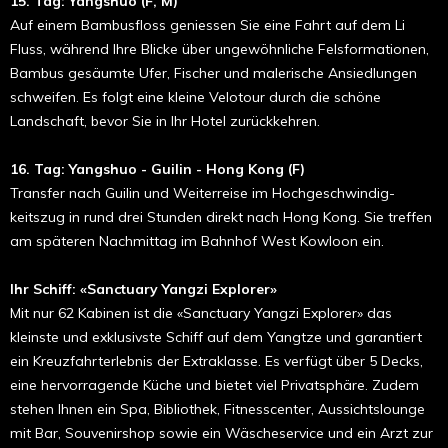
15. Tag: Yangshuo (F, M)
Auf einem Bambusfloss geniessen Sie eine Fahrt auf dem Li
Fluss, während Ihre Blicke über ungewöhnliche Felsforma­tionen,
Bambus gesäumte Ufer, Fischer und malerische Ansiedlungen
schweifen. Es folgt eine kleine Velotour durch die schöne
Landschaft, bevor Sie in Ihr Hotel zurückkehren.
16. Tag: Yangshuo - Guilin - Hong Kong (F)
Transfer nach Guilin und Weiterreise im Hochgeschwindig­
keitszug in rund drei Stunden direkt nach Hong Kong. Sie treffen
am späteren Nachmittag im Bahnhof West Kowloon ein.
Ihr Schiff: «Sanctuary Yangzi Explorer»
Mit nur 62 Kabinen ist die «Sanctuary Yangzi Explorer» das
kleinste und exklusivste Schiff auf dem Yangtze und garantiert
ein Kreuzfahrt­erlebnis der Extraklasse. Es verfügt über 5 Decks,
eine hervorragende Küche und bietet viel Pri­vatsphäre. Zudem
stehen Ihnen ein Spa, Bibliothek, Fitnesscenter, ­Aus­sichts­lounge
mit Bar, Souvenirshop sowie ein Wäscheservice und ein Arzt zur