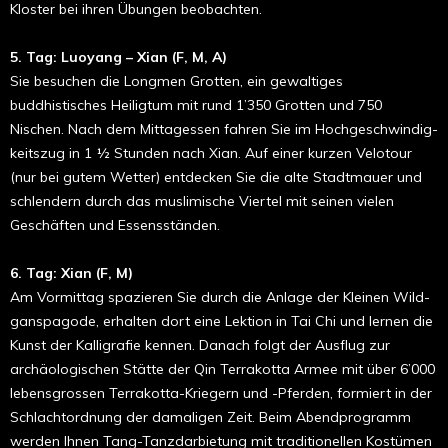
Kloster bei ihren Übungen beobachten.
5. Tag: Luoyang – Xian (F, M, A)
Sie besuchen die Longmen Grotten, ein gewaltiges
buddhistisches Heiligtum mit rund 1’350 Grotten und 750
Nischen. Nach dem Mittagessen fahren Sie im Hochge­schwindig­
keitszug in 1 ½ Stunden nach Xian. Auf einer kurzen Velotour
(nur bei gutem Wetter) entdecken Sie die alte Stadtmauer und
schlendern durch das muslimische Viertel mit seinen vielen
Geschäften und Essensständen.
6. Tag:
Xian (F, M)
Am Vormittag spazieren Sie durch die Anlage der Kleinen Wild­
ganspagode, erhalten dort eine Lektion in Tai Chi und lernen die
Kunst der Kalligrafie kennen. Danach folgt der Ausflug zur
archäologischen Stätte der Qin Terrakotta Armee mit über 6’000
lebensgrossen Terrakotta-Kriegern und ­-Pfer­den, formiert in der
Schlachtordnung der damaligen Zeit. Beim Abendprogramm
werden Ihnen Tang-Tanz­dar­bietung mit traditionellen Kostümen