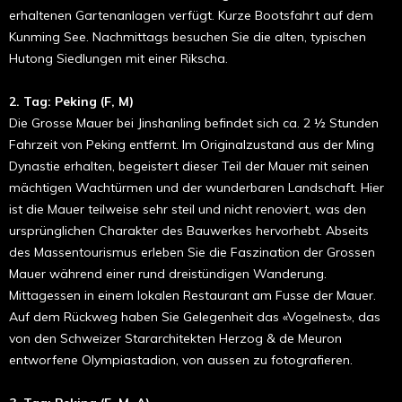
erhaltenen Gartenanlagen verfügt. Kurze Boots­fahrt auf dem
Kunming See. Nachmittags besuchen Sie die alten, typischen
Hutong Siedlungen mit einer Rikscha.
2. Tag: Peking (F, M)
Die Grosse Mauer bei Jinshanling befindet sich ca. 2 ½ Stunden
Fahrzeit von Peking entfernt. Im Originalzustand aus der Ming
Dynastie erhalten, begeistert dieser Teil der Mauer mit seinen
mächtigen Wachtürmen und der wunderbaren Landschaft. Hier
ist die Mauer teilweise sehr steil und nicht renoviert, was den
ursprünglichen Charakter des Bauwerkes hervorhebt. Abseits
des Massentourismus erleben Sie die Faszination der Grossen
Mauer während einer rund dreistündigen Wanderung.
Mittagessen in einem lokalen Restaurant am Fusse der Mauer.
Auf dem Rückweg haben Sie Gele­gen­heit das «Vogel­nest», das
von den Schweizer Star­architekten Herzog & de Meuron
entworfene Olympia­stadion, von aussen zu foto­gra­fieren.