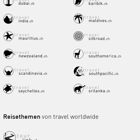
Reisethemen
von travel worldwide