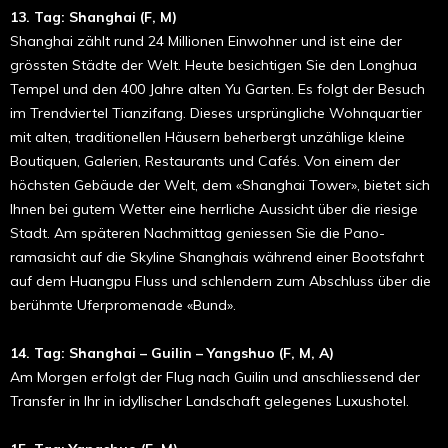
13. Tag: Shanghai (F, M)
Shanghai zählt rund 24 Millionen Einwohner und ist eine der
grössten Städte der Welt. Heute besichtigen Sie den Longhua
Tempel und den 400 Jahre alten Yu Garten. Es folgt der Besuch
im Trendviertel Tianzifang. Dieses ursprüngliche Wohn­­quar­tier
mit alten, traditionellen Häusern beherbergt unzählige kleine
Boutiquen, Galerien, Restaurants und Cafés. Von einem der
höchsten Gebäude der Welt, dem «Shang­hai Tower», bietet sich
Ihnen bei gutem Wetter eine herrliche Aus­sicht über die riesige
Stadt. Am späteren Nach­mittag genies­sen Sie die Pano­­
ramasicht auf die Skyline Shang­hais während einer Boots­­fahrt
auf dem Huangpu Fluss und schlendern zum Ab­schluss über die
berühmte Uferpromenade «Bund».
14. Tag: Shanghai – Guilin – Yangshuo (F, M, A)
Am Morgen erfolgt der Flug nach Guilin und anschliessend der
Transfer in Ihr in idyllischer Landschaft gelegenes Luxushotel.