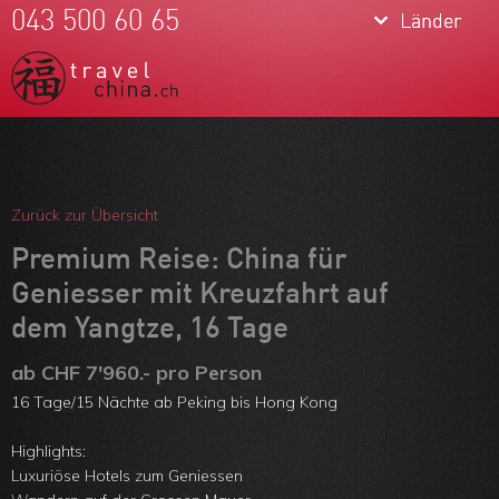
keyboard_arrow_down
keyboard_arrow_down
043 500 60 65
Länder
Länder
China
Tibet
Mongolei
Meine Favoriten
Korea
Team
Zurück zur Übersicht
Taiwan
Über uns
Premium Reise: China für
Geniesser mit Kreuzfahrt auf
Feedbacks
dem Yangtze, 16 Tage
Kontakt
ab CHF 7'960.- pro Person
ARVB
16 Tage/15 Nächte ab Peking bis Hong Kong
Highlights:
Luxuriöse Hotels zum Geniessen