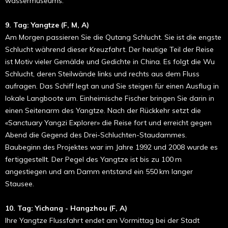
wassermuseums.
9. Tag: Yangtze (F, M, A)
Am Morgen passieren Sie die Qutang Schlucht. Sie ist die engste
Schlucht während dieser Kreuzfahrt. Der heutige Teil der Reise
ist Motiv vieler Gemälde und Gedichte in China. Es folgt die Wu
Schlucht, deren Steilwände links und rechts aus dem Fluss
aufragen. Das Schiff legt an und Sie steigen für einen Ausflug in
lokale Langboote um. Einheimische Fischer bringen Sie darin in
einen Seitenarm des Yangtze. Nach der Rückkehr setzt die
«Sanctuary Yangzi Explorer» die Reise fort und erreicht gegen
Abend die Gegend des Drei-Schluchten-Stau­dammes.
Baubeginn des Projektes war im Jahre 1992 und 2008 wurde es
fertiggestellt. Der Pegel des Yangtze ist bis zu 100 m
angestiegen und am Damm entstand ein 550 km langer
Stausee.
10. Tag: Yichang - Hangzhou (F, A)
Ihre Yangtze Flussfahrt endet am Vormittag bei der Stadt