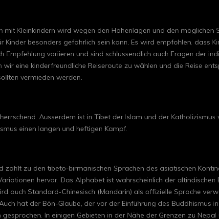
lien mit Kleinkindern wird wegen den Höhenlagen und den möglichen S
r Kinder besonders gefährlich sein kann. Es wird empfohlen, dass Kin
ch Empfehlung variieren und sind schlussendlich auch Fragen der indi
n wir eine kinderfreundliche Reiseroute zu wählen und die Reise ent
sollten vermieden werden.
herrschend. Ausserdem ist in Tibet der Islam und der Katholizismus
hismus einen langen und heftigen Kampf.
d zählt zu den tibeto-birmanischen Sprachen des asiatischen Kontine
riationen hervor. Das Alphabet ist wahrscheinlich der altindischen 
rd auch Standard-Chinesisch (Mandarin) als offizielle Sprache verwe
Auch hat der Bön-Glaube, der vor der Einführung des Buddhismus in 
n gesprochen. In einigen Gebieten in der Nähe der Grenzen zu Nepa