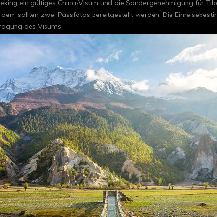
Peking ein gültiges China-Visum und die Sondergenehmigung für Tibe
dem sollten zwei Passfotos bereitgestellt werden. Die Einreisebest
ntragung des Visums