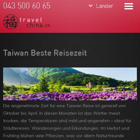
keyboard_arrow_down
keyboard_arrow_down
043 500 60 65
Länder
Länder
China
Tibet
Mongolei
Meine Favoriten
Taiwan Beste Reisezeit
Korea
Team
Taiwan
Über uns
Feedbacks
Kontakt
Die angenehmste Zeit für eine Taiwan Reise ist generell von
ARVB
Oktober bis April. In diesen Monaten ist das Wetter meist
trocken, die Temperaturen sind mild und angenehm – ideal für
Städtereisen, Wanderungen und Erkundungen. Im Herbst und
Frühling blühen viele Pflanzen, was vor allem Naturfreunde