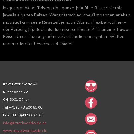
Insgesamt bietet Taiwan das ganze Jahr über Reiseziele mit
jeweils eigenen Reizen. Wer unterschiedliche Klimazonen erleben
möchte, kann seine Reisezeit je nach Wunsch flexibel wählen –
der Herbst gilt jedoch als die universell beste Zeit für eine Taiwan
Reise, da er eine angenehme Kombination aus gutem Wetter
und moderater Besucherzahl bietet.
travel worldwide AG
Kirchgasse 22
CH-8001 Zürich
Tel +41 (0)43 500 61 00
Fax +41 (0)43 500 61 09
info@travelworldwide.ch
www.travelworldwide.ch