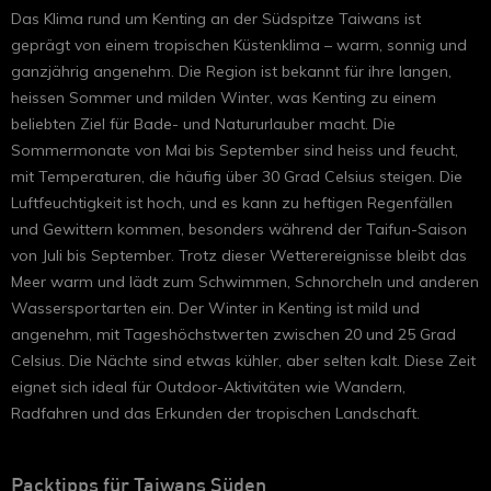
Das Klima rund um Kenting an der Südspitze Taiwans ist
geprägt von einem tropischen Küstenklima – warm, sonnig und
ganzjährig angenehm. Die Region ist bekannt für ihre langen,
heissen Sommer und milden Winter, was Kenting zu einem
beliebten Ziel für Bade- und Natururlauber macht. Die
Sommermonate von Mai bis September sind heiss und feucht,
mit Temperaturen, die häufig über 30 Grad Celsius steigen. Die
Luftfeuchtigkeit ist hoch, und es kann zu heftigen Regenfällen
und Gewittern kommen, besonders während der Taifun-Saison
von Juli bis September. Trotz dieser Wetterereignisse bleibt das
Meer warm und lädt zum Schwimmen, Schnorcheln und anderen
Wassersportarten ein. Der Winter in Kenting ist mild und
angenehm, mit Tageshöchstwerten zwischen 20 und 25 Grad
Celsius. Die Nächte sind etwas kühler, aber selten kalt. Diese Zeit
eignet sich ideal für Outdoor-Aktivitäten wie Wandern,
Radfahren und das Erkunden der tropischen Landschaft.
Packtipps für Taiwans Süden