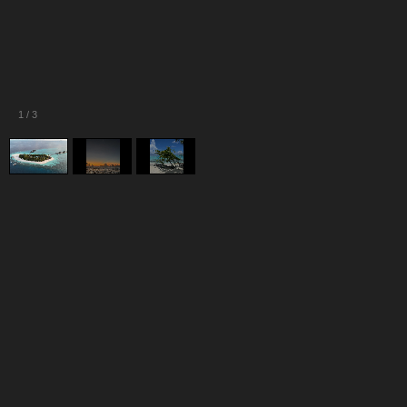
1
/
3