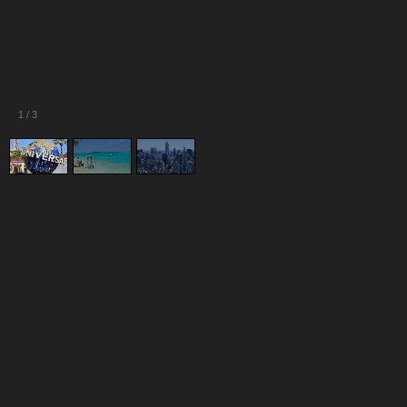
1
/
3