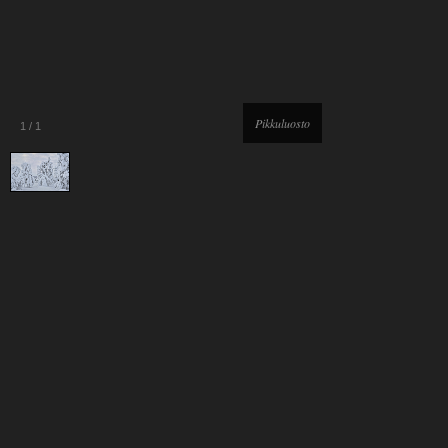
Pikkuluosto
1
/
1