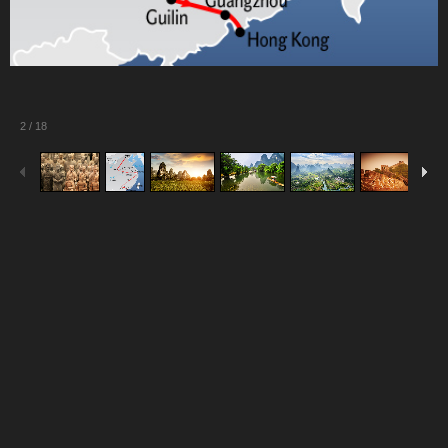
2
/
18