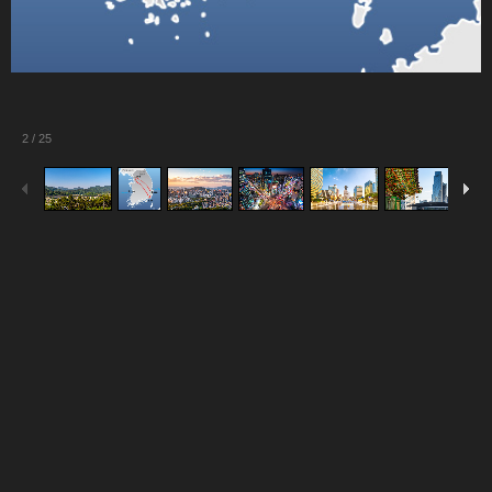
2
/
25