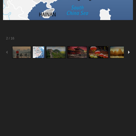
2
/
16