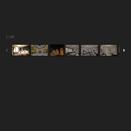
1
/
29