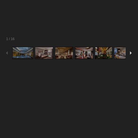
1
/
16