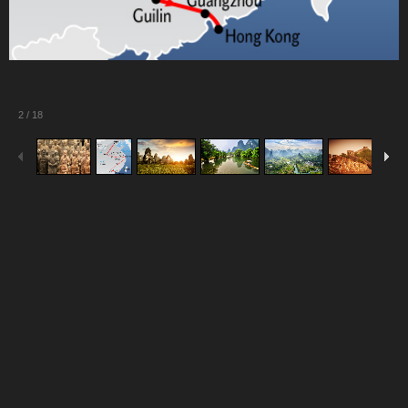
2
/
18